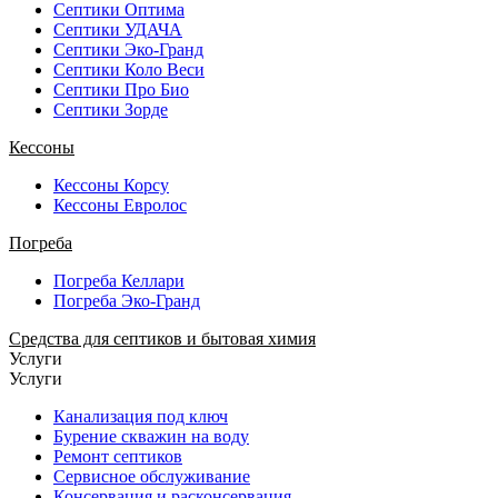
Септики Оптима
Септики УДАЧА
Септики Эко-Гранд
Септики Коло Веси
Септики Про Био
Септики Зорде
Кессоны
Кессоны Корсу
Кессоны Евролос
Погреба
Погреба Келлари
Погреба Эко-Гранд
Средства для септиков и бытовая химия
Услуги
Услуги
Канализация под ключ
Бурение скважин на воду
Ремонт септиков
Сервисное обслуживание
Консервация и расконсервация