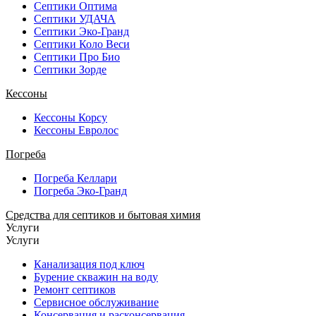
Септики Оптима
Септики УДАЧА
Септики Эко-Гранд
Септики Коло Веси
Септики Про Био
Септики Зорде
Кессоны
Кессоны Корсу
Кессоны Евролос
Погреба
Погреба Келлари
Погреба Эко-Гранд
Средства для септиков и бытовая химия
Услуги
Услуги
Канализация под ключ
Бурение скважин на воду
Ремонт септиков
Сервисное обслуживание
Консервация и расконсервация