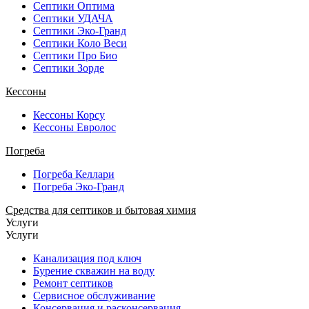
Септики Оптима
Септики УДАЧА
Септики Эко-Гранд
Септики Коло Веси
Септики Про Био
Септики Зорде
Кессоны
Кессоны Корсу
Кессоны Евролос
Погреба
Погреба Келлари
Погреба Эко-Гранд
Средства для септиков и бытовая химия
Услуги
Услуги
Канализация под ключ
Бурение скважин на воду
Ремонт септиков
Сервисное обслуживание
Консервация и расконсервация