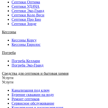
Септики Оптима
Септики УДАЧА
Септики Эко-Гранд
Септики Коло Веси
Септики Про Био
Септики Зорде
Кессоны
Кессоны Корсу
Кессоны Евролос
Погреба
Погреба Келлари
Погреба Эко-Гранд
Средства для септиков и бытовая химия
Услуги
Услуги
Канализация под ключ
Бурение скважин на воду
Ремонт септиков
Сервисное обслуживание
Консервация и расконсервация