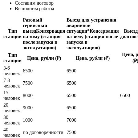
Составим договор
Выполним работы
Разовый
Выезд для устранения
сервисный
аварийной
Тип
выезд
Консервация
ситуации*
Консервация
Выезд
станции
на зиму (станция
на зиму (станция после
диагнос
после запуска в
запуска в
эксплуатацию)
эксплуатацию)
Цена, 
Тип
Цена, рубли (₽)
Цена, рубли (₽)
станции
(₽
3-6
6500
6500
человек
7-8
7500
6500
человек
15
8000
6500
6500
человек
20
9000
6500
человек
30
1000
7000
человек
40
по договоренности
7500
человек