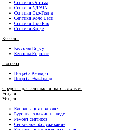
Септики Оптима
Септики УДАЧА
Септики Эко-Гранд
Септики Коло Веси
Септики Про Био
Септики Зорде
Кессоны
Кессоны Корсу
Кессоны Евролос
Погреба
Погреба Келлари
Погреба Эко-Гранд
Средства для септиков и бытовая химия
Услуги
Услуги
Канализация под ключ
Бурение скважин на воду
Ремонт септиков
Сервисное обслуживание
Консервация и расконсервация