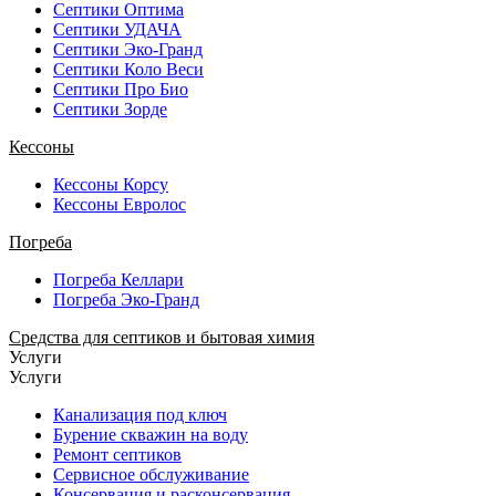
Септики Оптима
Септики УДАЧА
Септики Эко-Гранд
Септики Коло Веси
Септики Про Био
Септики Зорде
Кессоны
Кессоны Корсу
Кессоны Евролос
Погреба
Погреба Келлари
Погреба Эко-Гранд
Средства для септиков и бытовая химия
Услуги
Услуги
Канализация под ключ
Бурение скважин на воду
Ремонт септиков
Сервисное обслуживание
Консервация и расконсервация