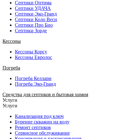
Септики Оптима
Септики УДАЧА
Септики Эко-Гранд
Септики Коло Веси
Септики Про Био
Септики Зорде
Кессоны
Кессоны Корсу
Кессоны Евролос
Погреба
Погреба Келлари
Погреба Эко-Гранд
Средства для септиков и бытовая химия
Услуги
Услуги
Канализация под ключ
Бурение скважин на воду
Ремонт септиков
Сервисное обслуживание
Консервация и расконсервация