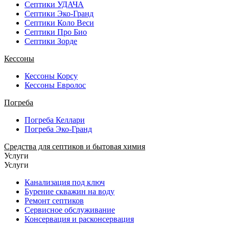
Септики УДАЧА
Септики Эко-Гранд
Септики Коло Веси
Септики Про Био
Септики Зорде
Кессоны
Кессоны Корсу
Кессоны Евролос
Погреба
Погреба Келлари
Погреба Эко-Гранд
Средства для септиков и бытовая химия
Услуги
Услуги
Канализация под ключ
Бурение скважин на воду
Ремонт септиков
Сервисное обслуживание
Консервация и расконсервация