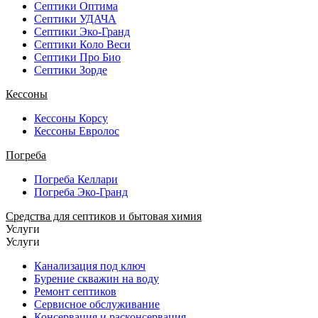
Септики Оптима
Септики УДАЧА
Септики Эко-Гранд
Септики Коло Веси
Септики Про Био
Септики Зорде
Кессоны
Кессоны Корсу
Кессоны Евролос
Погреба
Погреба Келлари
Погреба Эко-Гранд
Средства для септиков и бытовая химия
Услуги
Услуги
Канализация под ключ
Бурение скважин на воду
Ремонт септиков
Сервисное обслуживание
Консервация и расконсервация