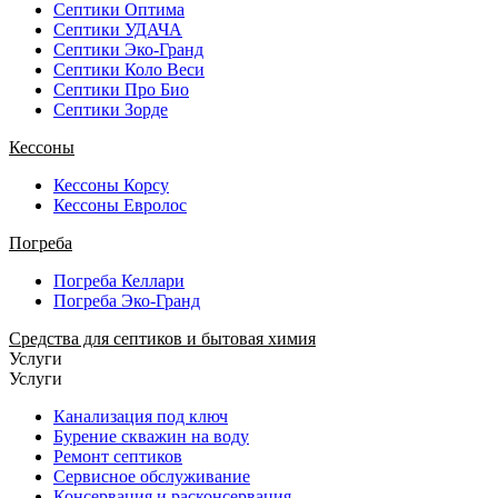
Септики Оптима
Септики УДАЧА
Септики Эко-Гранд
Септики Коло Веси
Септики Про Био
Септики Зорде
Кессоны
Кессоны Корсу
Кессоны Евролос
Погреба
Погреба Келлари
Погреба Эко-Гранд
Средства для септиков и бытовая химия
Услуги
Услуги
Канализация под ключ
Бурение скважин на воду
Ремонт септиков
Сервисное обслуживание
Консервация и расконсервация