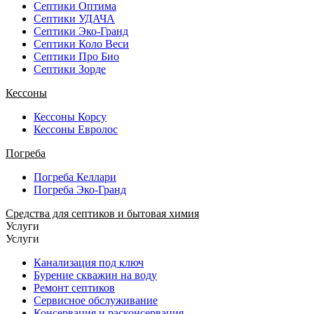
Септики Оптима
Септики УДАЧА
Септики Эко-Гранд
Септики Коло Веси
Септики Про Био
Септики Зорде
Кессоны
Кессоны Корсу
Кессоны Евролос
Погреба
Погреба Келлари
Погреба Эко-Гранд
Средства для септиков и бытовая химия
Услуги
Услуги
Канализация под ключ
Бурение скважин на воду
Ремонт септиков
Сервисное обслуживание
Консервация и расконсервация