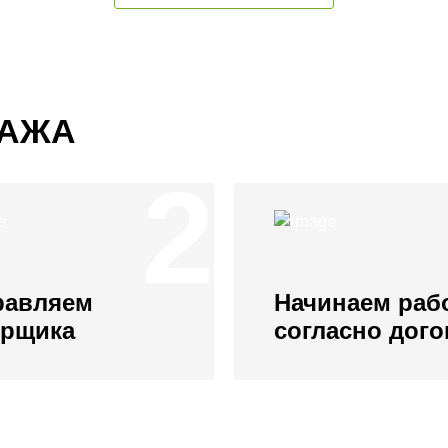
ТАЖА
2
равляем
Начинаем раб
ерщика
согласно дог