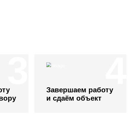
3
4
оту
Завершаем работу
овору
и сдаём объект