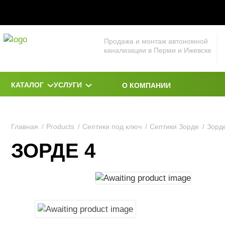
Продажа и монтаж автономной
канализации в Перми и Ижевске
КАТАЛОГ
УСЛУГИ
О КОМПАНИИ
Главная
Products
Септики под ключ
Септики Зорде
Зорд
ЗОРДЕ 4