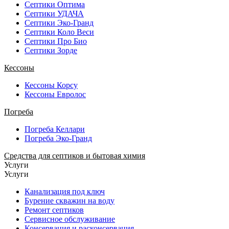
Септики Оптима
Септики УДАЧА
Септики Эко-Гранд
Септики Коло Веси
Септики Про Био
Септики Зорде
Кессоны
Кессоны Корсу
Кессоны Евролос
Погреба
Погреба Келлари
Погреба Эко-Гранд
Средства для септиков и бытовая химия
Услуги
Услуги
Канализация под ключ
Бурение скважин на воду
Ремонт септиков
Сервисное обслуживание
Консервация и расконсервация