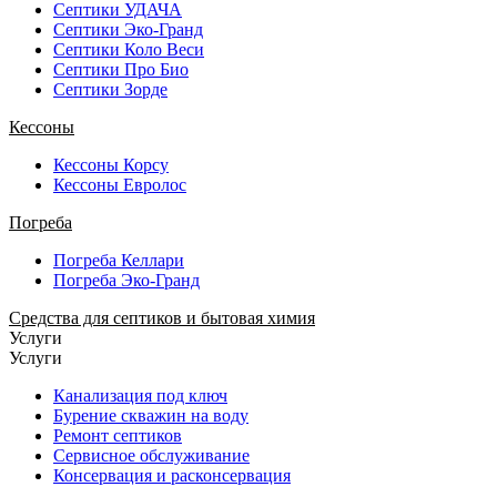
Септики УДАЧА
Септики Эко-Гранд
Септики Коло Веси
Септики Про Био
Септики Зорде
Кессоны
Кессоны Корсу
Кессоны Евролос
Погреба
Погреба Келлари
Погреба Эко-Гранд
Средства для септиков и бытовая химия
Услуги
Услуги
Канализация под ключ
Бурение скважин на воду
Ремонт септиков
Сервисное обслуживание
Консервация и расконсервация