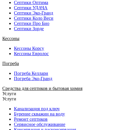
Септики Оптима
Септики УДАЧА
Септики Эко-Гранд
Септики Коло Веси
Септики Про Био
Септики Зорде
Кессоны
Кессоны Корсу
Кессоны Евролос
Погреба
Погреба Келлари
Погреба Эко-Гранд
Средства для септиков и бытовая химия
Услуги
Услуги
Канализация под ключ
Бурение скважин на воду
Ремонт септиков
Сервисное обслуживание
Консервация и расконсервация