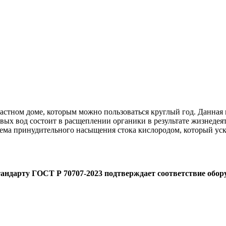
частном доме, которым можно пользоваться круглый год. Данная
вых вод состоит в расщеплении органики в результате жизнедея
ема принудительного насыщения стока кислородом, который уск
тандарту ГОСТ Р 70707-2023 подтверждает соответствие обо