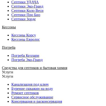
Септики УДАЧА
Септики Эко-Гранд
Септики Коло Веси
Септики Про Био
Септики Зорде
Кессоны
Кессоны Корсу
Кессоны Евролос
Погреба
Погреба Келлари
Погреба Эко-Гранд
Средства для септиков и бытовая химия
Услуги
Услуги
Канализация под ключ
Бурение скважин на воду
Ремонт септиков
Сервисное обслуживание
Консервация и расконсервация