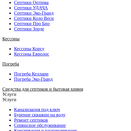
Септики Оптима
Септики УДАЧА
Септики Эко-Гранд
Септики Коло Веси
Септики Про Био
Септики Зорде
Кессоны
Кессоны Корсу
Кессоны Евролос
Погреба
Погреба Келлари
Погреба Эко-Гранд
Средства для септиков и бытовая химия
Услуги
Услуги
Канализация под ключ
Бурение скважин на воду
Ремонт септиков
Сервисное обслуживание
Консервация и расконсервация